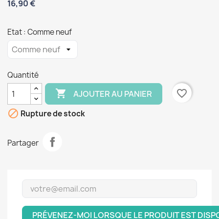
16,90 €
Etat : Comme neuf
Quantité

favorite_border
AJOUTER AU PANIER

Rupture de stock
Partager
PRÉVENEZ-MOI LORSQUE LE PRODUIT EST DISP