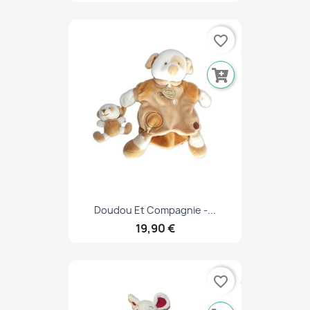
favorite_border
Doudou Et Compagnie -...
19,90 €
favorite_border