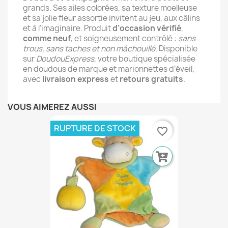
grands. Ses ailes colorées, sa texture moelleuse
et sa jolie fleur assortie invitent au jeu, aux câlins
et à l’imaginaire. Produit
d’occasion vérifié
,
comme neuf
, et soigneusement contrôlé :
sans
trous, sans taches et non mâchouillé
. Disponible
sur
DoudouExpress
, votre boutique spécialisée
en doudous de marque et marionnettes d’éveil,
avec
livraison express
et
retours gratuits
.
VOUS AIMEREZ AUSSI
RUPTURE DE STOCK
favorite_border