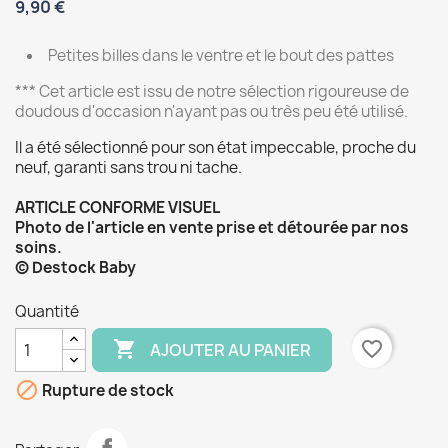
9,90 €
Petites billes dans le ventre et le bout des pattes
*** Cet article est issu de notre sélection rigoureuse de
doudous d'occasion n'ayant pas ou très peu été utilisé.
Il a été sélectionné pour son état impeccable, proche du
neuf, garanti sans trou ni tache.
ARTICLE CONFORME VISUEL
Photo de l'article en vente prise et détourée par nos
soins.
© Destock Baby
Quantité

favorite_border
AJOUTER AU PANIER

Rupture de stock