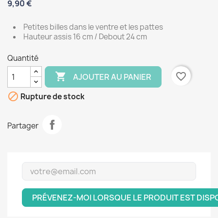
9,90 €
Petites billes dans le ventre et les pattes
Hauteur assis 16 cm / Debout 24 cm
Quantité

favorite_border
AJOUTER AU PANIER

Rupture de stock
Partager
PRÉVENEZ-MOI LORSQUE LE PRODUIT EST DISP