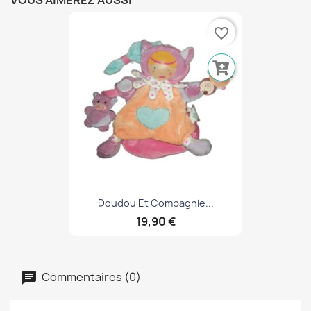
VOUS AIMEREZ AUSSI
favorite_border
Doudou Et Compagnie...
19,90 €
Commentaires (0)