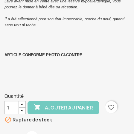
Lavé avant mise en vente avec une lessive hypoallergénique, vous
pourrez le donner à bébé dès sa réception.
Il a été sélectionné pour son état impeccable, proche du neuf, garanti
sans trou ni tache
ARTICLE CONFORME PHOTO CI-CONTRE
Quantité

favorite_border
AJOUTER AU PANIER

Rupture de stock