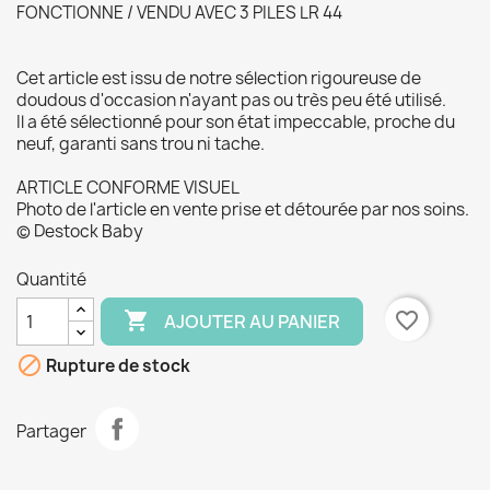
FONCTIONNE / VENDU AVEC 3 PILES LR 44
Cet article est issu de notre sélection rigoureuse de
doudous d'occasion n'ayant pas ou très peu été utilisé.
Il a été sélectionné pour son état impeccable, proche du
neuf, garanti sans trou ni tache.
ARTICLE CONFORME VISUEL
Photo de l'article en vente prise et détourée par nos soins.
© Destock Baby
Quantité

favorite_border
AJOUTER AU PANIER

Rupture de stock
Partager