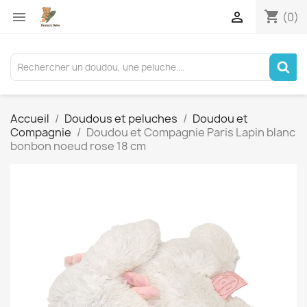
shopping_cart


(0)
Accueil
Doudous et peluches
Doudou et
Compagnie
Doudou et Compagnie Paris Lapin blanc
bonbon noeud rose 18 cm